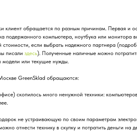
ики клиент обращается по разным причинам. Первая и о
жа подержанного компьютера, ноутбука или монитора 
й стоимости, если выбрать надежного партнера (подроб
мы писали
здесь
). Полученные наличные можно потратит
 модели или текущие нужды.
 Москве GreenSklad обращаются:
 офисе) скопилось много ненужной техники: компьютеров
лее.
 подарок не устраивающую по своим параметрам электро
можно отнести технику в скупку и потратить деньги на д