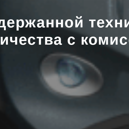
держанной техни
ичества с коми